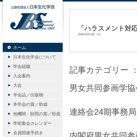
公益社団法人日本生化学会
「ハラスメント対応
2026年05月18日（月）
ホーム
日本生化学会について
学会組織
記事カテゴリー 
入会案内
大会
男女共同参画学協
学会誌／出版物
本学会の賞／助成
連絡会24期事務
他機関・財団の賞／助成
学術集会カレンダー
会員関連手続き
内閣府男女共同参