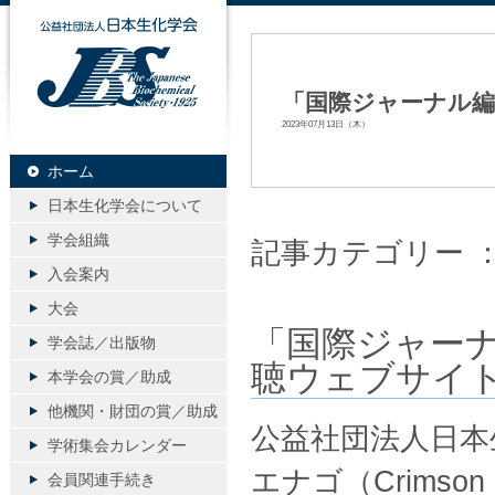
公益社団法人日本生化学会
「国際ジャーナル
2023年07月13日（木）
ホーム
日本生化学会について
学会組織
記事カテゴリー 
入会案内
大会
「国際ジャー
学会誌／出版物
聴ウェブサイ
本学会の賞／助成
他機関・財団の賞／助成
公益社団法人日本
学術集会カレンダー
エナゴ（Crimson I
会員関連手続き