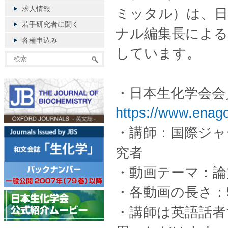
求人情報
ミッタル）は、日
若手研究者に聞く
ナル編集長による
各種申込み
しています。
・日本生化学会会
https://www.enago
・講師：国際ジャ
究者
・動画テーマ：論
・各動画の長さ：
・講師は英語話者