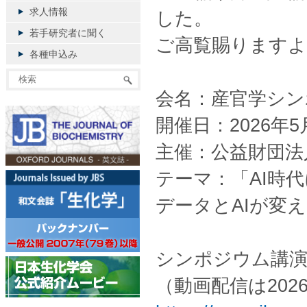
求人情報
した。
若手研究者に聞く
ご高覧賜りますよ
各種申込み
会名：産官学シンポ
開催日：2026年
主催：公益財団法
テーマ：「AI時
データとAIが変
シンポジウム講演
（動画配信は202