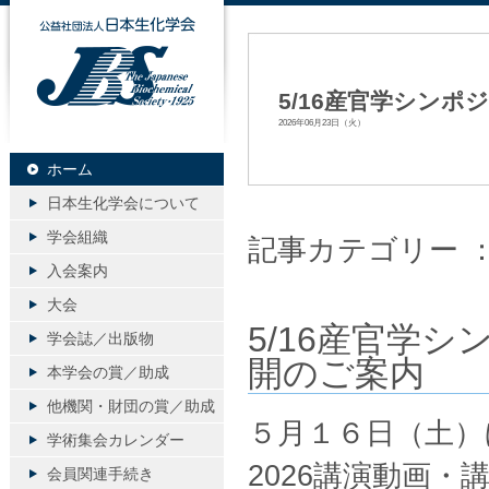
公益社団法人日本生化学会
5/16産官学シンポ
2026年06月23日（火）
ホーム
日本生化学会について
学会組織
記事カテゴリー 
入会案内
大会
5/16産官学シ
学会誌／出版物
開のご案内
本学会の賞／助成
他機関・財団の賞／助成
５月１６日（土）
学術集会カレンダー
2026講演動画
会員関連手続き