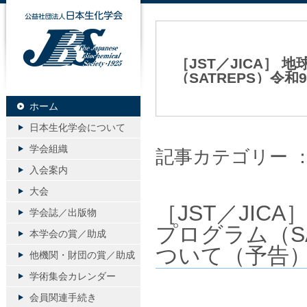
公益社団法人日本生化学会
［JST／JICA］
（SATREPS）令
2026年06月12日（金）
ホーム
日本生化学会について
学会組織
記事カテゴリー 
入会案内
大会
［JST／JIC
学会誌／出版物
プログラム（S
本学会の賞／助成
ついて（予告
他機関・財団の賞／助成
学術集会カレンダー
会員関連手続き