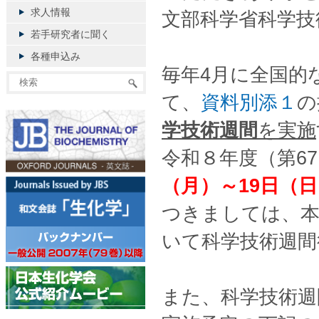
求人情報
文部科学省科学技
若手研究者に聞く
各種申込み
毎年4月に全国的
て、
資料別添１
の
学技術週間
を実施
令和８年度（第6
（月）～19日（
つきましては、本
いて科学技術週間
また、科学技術週