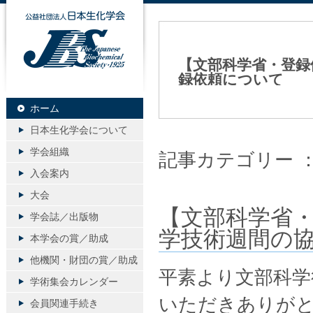
公益社団法人日本生化学会
【文部科学省・登録依
録依頼について
2026年02月16日（月）
ホーム
日本生化学会について
学会組織
記事カテゴリー 
入会案内
大会
【文部科学省・
学会誌／出版物
学技術週間の
本学会の賞／助成
他機関・財団の賞／助成
平素より文部科学
学術集会カレンダー
いただきありが
会員関連手続き