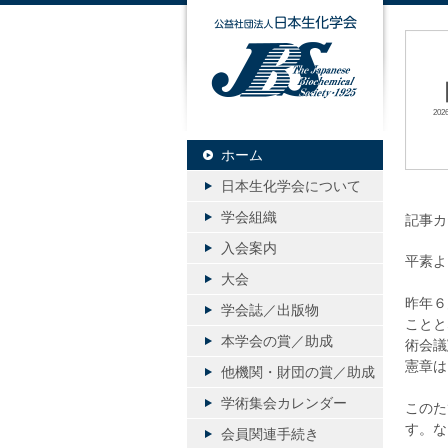
公益社団
20
ホーム
日本生化学会について
学会組織
記事カ
入会案内
平素よ
大会
昨年６
学会誌／出版物
ことと
本学会の賞／助成
術会議
憲章は
他機関・財団の賞／助成
学術集会カレンダー
このた
す。な
会員関連手続き