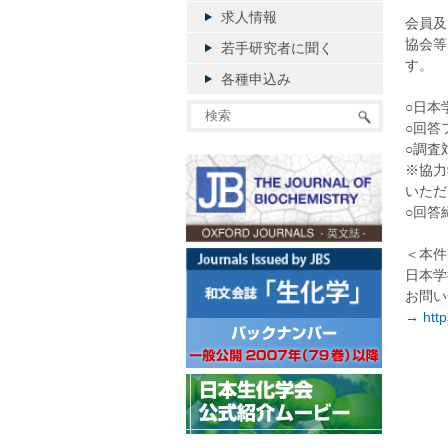
求人情報
会員及
協会等
若手研究者に聞く
す。
各種申込み
○日本
○回答
○調査
※協力
いただ
○回答締
＜本件
日本学
お問い
→
htt