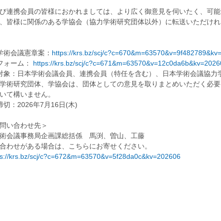
び連携会員の皆様におかれましては、より広く御意見を伺いたく、可能
、皆様に関係のある学協会（協力学術研究団体以外）に転送いただけれ
学術会議憲章案：
https://krs.bz/scj/c?c=670&m=63570&v=9f482789&kv
フォーム：
https://krs.bz/scj/c?c=671&m=63570&v=12c0da6b&kv=2026
対象：日本学術会議会員、連携会員（特任を含む）、日本学術会議協力
学術研究団体、学協会は、団体としての意見を取りまとめいただく必要
いて構いません。
切：2026年7月16日(木)
問い合わせ先＞
術会議事務局企画課総括係 馬渕、曽山、工藤
合わせがある場合は、こちらにお寄せください。
ps://krs.bz/scj/c?c=672&m=63570&v=5f28da0c&kv=202606