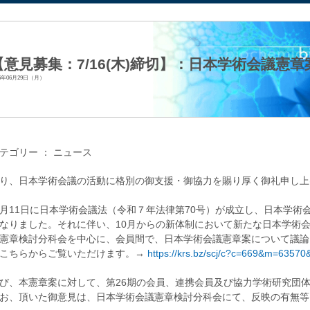
法人日本生化学会
【意見募集：7/16(木)締切】：日本学術会議憲
26年06月29日（月）
テゴリー ：
ニュース
り、日本学術会議の活動に格別の御支援・御協力を賜り厚く御礼申し上
月11日に日本学術会議法（令和７年法律第70号）が成立し、日本学術
なりました。それに伴い、10月からの新体制において新たな日本学術
憲章検討分科会を中心に、会員間で、日本学術会議憲章案について議論
こちらからご覧いただけます。→
https://krs.bz/scj/c?c=669&m=635
び、本憲章案に対して、第26期の会員、連携会員及び協力学術研究団
お、頂いた御意見は、日本学術会議憲章検討分科会にて、反映の有無等