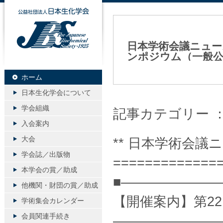
公益社団法人日本生化学会
日本学術会議ニュー
ンポジウム（一般公
2023年02月17日（金）
ホーム
日本生化学会について
学会組織
記事カテゴリー 
入会案内
大会
** 日本学術会議ニュ
学会誌／出版物
=============
本学会の賞／助成
■———————
他機関・財団の賞／助成
【開催案内】第2
学術集会カレンダー
会員関連手続き
————————