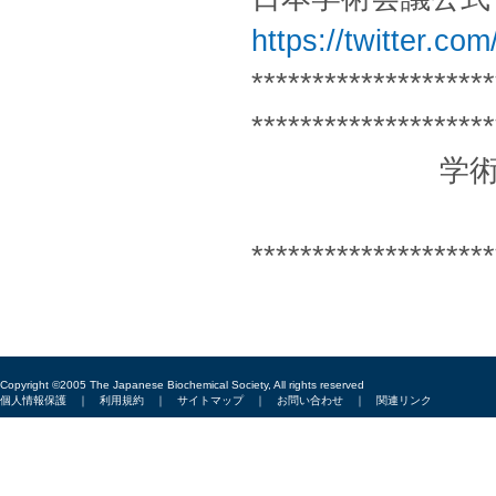
https://twitter.com
********************
********************
学術情報誌『
********************
Copyright ©2005 The Japanese Biochemical Society, All rights reserved
個人情報保護
｜
利用規約
｜
サイトマップ
｜
お問い合わせ
｜
関連リンク