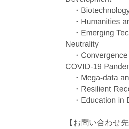
・Biotechnology 
・Humanities and 
・Emerging Techn
Neutrality
・Convergence of 
COVID-19 Pande
・Mega-data and 
・Resilient Reco
・Education in Di
【お問い合わせ先