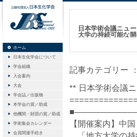
公益社団法人日本生化学会
日本学術会議ニュー
大学の持続可能な開
2023年10月27日（金）
ホーム
日本生化学会について
学会組織
記事カテゴリー 
入会案内
大会
** 日本学術会議ニュ
学会誌／出版物
=============
本学会の賞／助成
■———————
他機関・財団の賞／助成
【開催案内】中国
学術集会カレンダー
会員関連手続き
「地方大学の持続