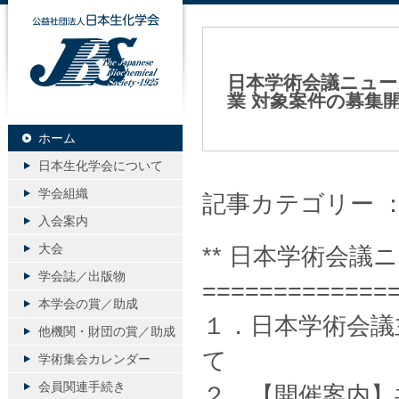
公益社団法人日本生化学会
日本学術会議ニュー
業 対象案件の募集
2024年04月12日（金）
ホーム
日本生化学会について
学会組織
記事カテゴリー 
入会案内
大会
** 日本学術会議ニュ
学会誌／出版物
=============
本学会の賞／助成
１．日本学術会議
他機関・財団の賞／助成
て
学術集会カレンダー
会員関連手続き
２．【開催案内】