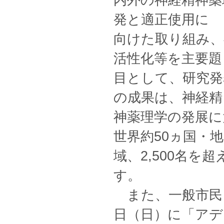
内外の神経精神薬
発と適正使用に
向けた取り組み、
活性化等を主要題
目として、研究
の成果は、神経精
神薬理学の発展に
世界約50ヵ国・地
域、2,500名
す。
また、一般市民を
日（日）に「アデ