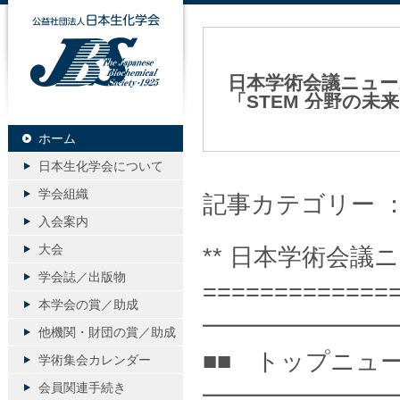
公益社団法人日本生化学会
日本学術会議ニュー
「STEM 分野の
話 等
ホーム
2026年02月06日（金）
日本生化学会について
学会組織
記事カテゴリー 
入会案内
大会
** 日本学術会議ニュ
学会誌／出版物
=============
本学会の賞／助成
━━━━━━━━
他機関・財団の賞／助成
■■ トップニュー
学術集会カレンダー
会員関連手続き
━━━━━━━━