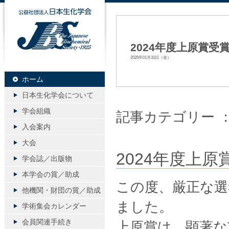
公益社団法人日本生化学会
2024年度上原賞
2025年01月31日（金）
ホーム
日本生化学会について
学会組織
記事カテゴリー 
入会案内
大会
2024年度上
学会誌／出版物
本学会の賞／助成
この度、厳正な選
他機関・財団の賞／助成
ました。
学術集会カレンダー
会員関連手続き
上原賞は、顕著な