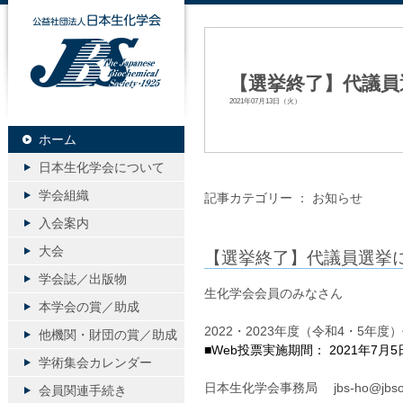
公益社団法人日本生化学会
【選挙終了】代議員
2021年07月13日（火）
ホーム
日本生化学会について
学会組織
記事カテゴリー ：
お知らせ
入会案内
大会
【選挙終了】代議員選挙
学会誌／出版物
生化学会会員のみなさん
本学会の賞／助成
2022・2023年度（令和4・5
他機関・財団の賞／助成
■Web投票実施期間： 2021年7
学術集会カレンダー
日本生化学会事務局 jbs-ho@jbsoc.
会員関連手続き