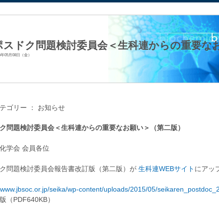
法人日本生化学会
ポスドク問題検討委員会＜生科連からの重要な
15年05月08日（金）
テゴリー ：
お知らせ
ク問題検討委員会＜生科連からの重要なお願い＞（第二版）
化学会 会員各位
ク問題検討委員会報告書改訂版（第二版）が
生科連WEBサイト
にアッ
//www.jbsoc.or.jp/seika/wp-content/uploads/2015/05/seikaren_postdoc_2
版（PDF640KB）