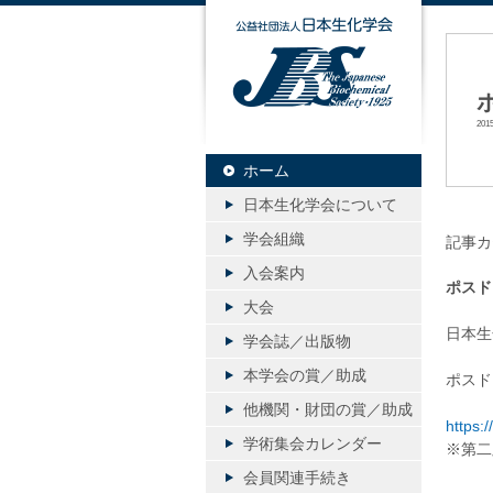
公益社団
20
ホーム
日本生化学会について
学会組織
記事カ
入会案内
ポスド
大会
日本生
学会誌／出版物
本学会の賞／助成
ポスド
他機関・財団の賞／助成
https:
学術集会カレンダー
※第二
会員関連手続き