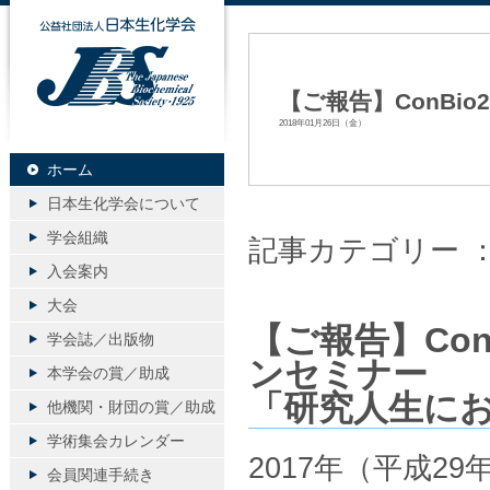
公益社団法人日本生化学会
【ご報告】ConBio
2018年01月26日（金）
ホーム
日本生化学会について
学会組織
記事カテゴリー 
入会案内
大会
【ご報告】Con
学会誌／出版物
ンセミナー
本学会の賞／助成
「研究人生に
他機関・財団の賞／助成
学術集会カレンダー
2017年（平成29
会員関連手続き