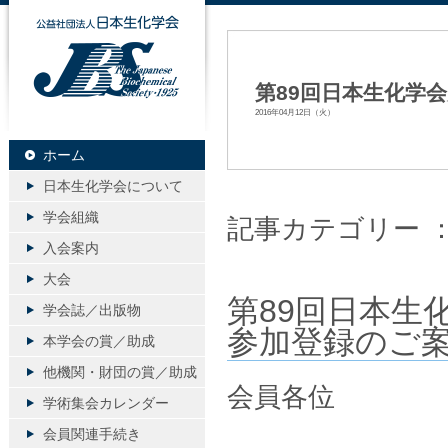
公益社団法人日本生化学会
第89回日本生化学
2016年04月12日（火）
ホーム
日本生化学会について
学会組織
記事カテゴリー 
入会案内
大会
第89回日本生
学会誌／出版物
参加登録のご
本学会の賞／助成
他機関・財団の賞／助成
会員各位
学術集会カレンダー
会員関連手続き