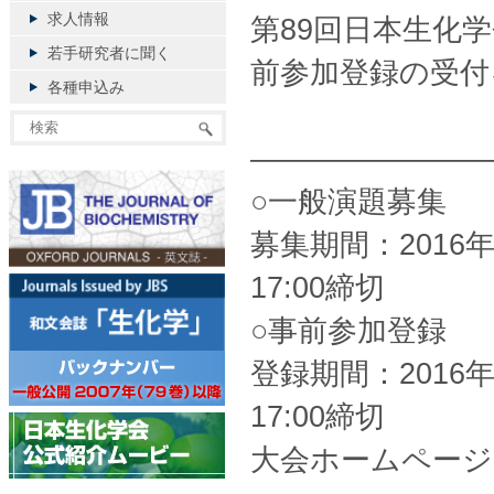
求人情報
第89回日本生化
若手研究者に聞く
前参加登録の受付
各種申込み
————————
○一般演題募集
募集期間：2016年
17:00締切
○事前参加登録
登録期間：2016年
17:00締切
大会ホームページ：http: