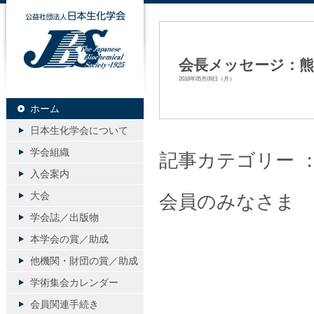
公益社団法人日本生化学会
会長メッセージ：
2016年05月09日（月）
ホーム
日本生化学会について
学会組織
記事カテゴリー 
入会案内
大会
会員のみなさま
学会誌／出版物
本学会の賞／助成
他機関・財団の賞／助成
学術集会カレンダー
会員関連手続き