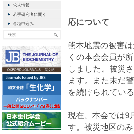
求人情報
若手研究者に聞く
応について
各種申込み
熊本地震の被害は
くの本会会員が所
しました。被災
ます。また未だ警
を続けられてい
現在、本会では9
す。被災地区の