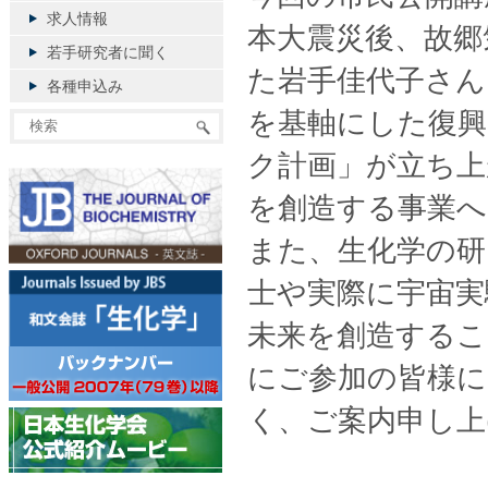
求人情報
本大震災後、故郷
若手研究者に聞く
た岩手佳代子さん
各種申込み
を基軸にした復
ク計画」が立ち上
を創造する事業へ
また、生化学の研
士や実際に宇宙実
未来を創造するこ
にご参加の皆様
く、ご案内申し上