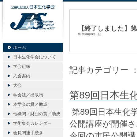
公益社団法人日本生化学会
【終了しました】第
2016年09月09日（金）
ホーム
日本生化学会について
学会組織
記事カテゴリー 
入会案内
大会
第89回日本生
学会誌／出版物
本学会の賞／助成
第89回日本生化
他機関・財団の賞／助成
公開講座が開催さ
学術集会カレンダー
会員関連手続き
今回の市民公開講