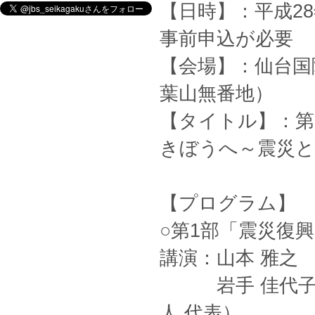
【日時】：平成28年
事前申込が必要
【会場】：仙台国際
葉山無番地）
【タイトル】：第
きぼうへ～震災と
【プログラム】
○第1部「震災復興
講演：山本 雅之 
岩手 佳代子（
人 代表）