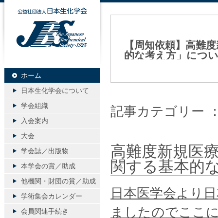
公益社団法人日本生化学会
【周知依頼】高難度
的な考え方」につ
2016年11月14日（月）
ホーム
日本生化学会について
学会組織
記事カテゴリー 
入会案内
大会
高難度新規医
学会誌／出版物
関する基本的
本学会の賞／助成
他機関・財団の賞／助成
日本医学会より日
学術集会カレンダー
ましたのでここに
会員関連手続き