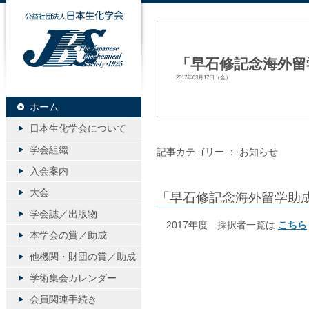
公益社団法人日本生化学会
「早石修記念海外留
2017年03月17日（金）
ホーム
日本生化学会について
学会組織
記事カテゴリー ：
お知らせ
入会案内
大会
「早石修記念海外留学助
学会誌／出版物
2017年度 採択者一覧は
こちら
本学会の賞／助成
他機関・財団の賞／助成
学術集会カレンダー
会員関連手続き