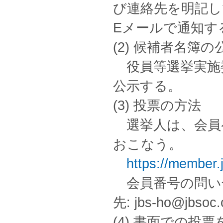
び連絡先を明記し
Eメールで通知する。 j
(2) 候補者名簿の
役員等選挙実施
公示する。
(3) 投票の方法
選挙人は、会員ペ
おこなう。
https://member.
会員番号の問い
先: jbs-ho@jbsoc.o
(4) 書面での投