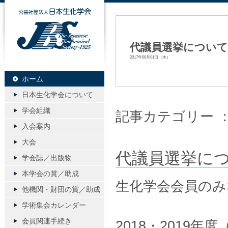
公益社団法人日本生化学会
代議員選挙につい
2017年06月01日（木）
ホーム
日本生化学会について
学会組織
記事カテゴリー 
入会案内
大会
代議員選挙に
学会誌／出版物
本学会の賞／助成
生化学会会員のみ
他機関・財団の賞／助成
学術集会カレンダー
会員関連手続き
2018・2019