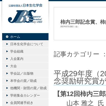
公益社団法人日本生化学会
柿内三郎記念賞、柿
2017年07月28日（金）
ホーム
日本生化学会について
学会組織
記事カテゴリー 
入会案内
大会
平成29年度（
学会誌／出版物
念奨励研究賞が
本学会の賞／助成
他機関・財団の賞／助成
【第12回柿内三
学術集会カレンダー
山本 雅之 氏
会員関連手続き