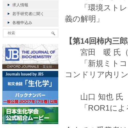
求人情報
「環境ストレス
若手研究者に聞く
義の解明」
各種申込み
【第14回柿内三
宮田 暖 氏（
「新規ミトコン
コンドリア内リン
山口 知也 氏
「ROR1によ