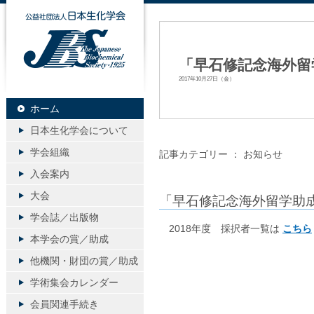
公益社団法人日本生化学会
「早石修記念海外留
2017年10月27日（金）
ホーム
日本生化学会について
学会組織
記事カテゴリー ：
お知らせ
入会案内
大会
「早石修記念海外留学助
学会誌／出版物
2018年度 採択者一覧は
こちら
本学会の賞／助成
他機関・財団の賞／助成
学術集会カレンダー
会員関連手続き