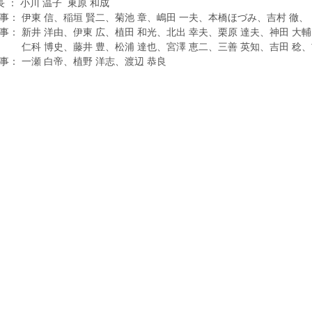
長 ： 小川 温子 東原 和成
事： 伊東 信、稲垣 賢二、菊池 章、嶋田 一夫、本橋ほづみ、吉村 徹、
： 新井 洋由、伊東 広、植田 和光、北出 幸夫、栗原 達夫、神田 大輔
博史、藤井 豊、松浦 達也、宮澤 恵二、三善 英知、吉田 稔、
： 一瀬 白帝、植野 洋志、渡辺 恭良