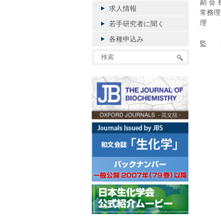
副 会 
求人情報
常務理
理 事
若手研究者に聞く
仁科 
各種申込み
監 事