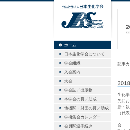
公益社団
20
ホーム
日本生化学会について
学会組織
記事カ
入会案内
大会
20
学会誌／出版物
生化学
本学会の賞／助成
先にお
新・執
他機関・財団の賞／助成
（代表
学術集会カレンダー
会 長
会員関連手続き