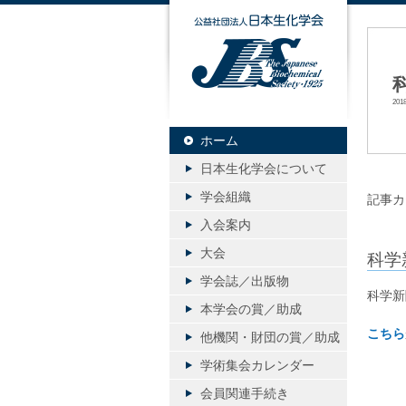
公益社団
20
ホーム
日本生化学会について
学会組織
記事カ
入会案内
大会
科学
学会誌／出版物
科学新
本学会の賞／助成
こちら
他機関・財団の賞／助成
学術集会カレンダー
会員関連手続き