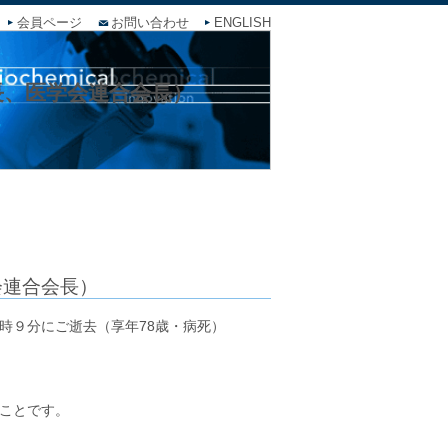
会員ページ
お問い合わせ
ENGLISH
長、医学会連合会長）
会連合会長）
時９分にご逝去（享年78歳・病死）
ことです。