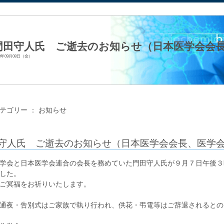
法人日本生化学会
門田守人氏 ご逝去のお知らせ（日本医学会会
23年09月08日（金）
テゴリー ：
お知らせ
守人氏 ご逝去のお知らせ（日本医学会会長、医学
学会と日本医学会連合の会長を務めていた門田守人氏が９月７日午後３
した。
ご冥福をお祈りいたします。
通夜・告別式はご家族で執り行われ、供花・弔電等はご辞退されるとの