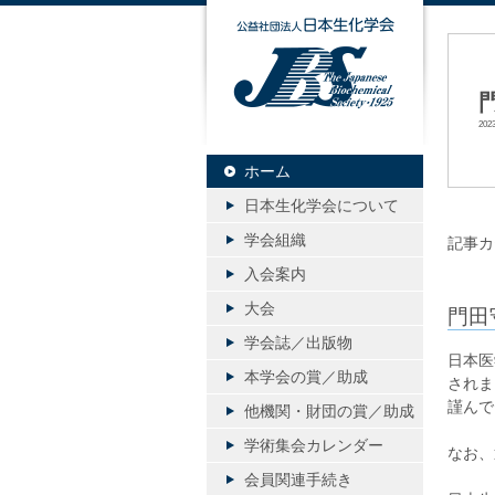
公益社団
20
ホーム
日本生化学会について
学会組織
記事カ
入会案内
大会
門田
学会誌／出版物
日本医
本学会の賞／助成
されま
謹んで
他機関・財団の賞／助成
学術集会カレンダー
なお、
会員関連手続き