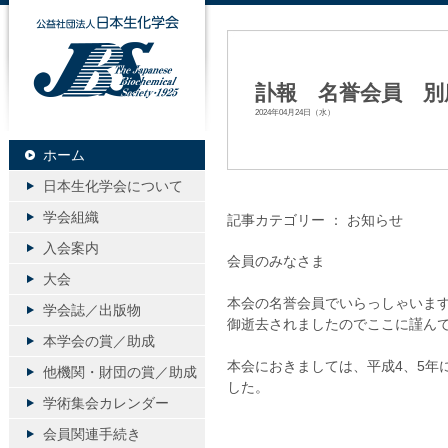
公益社団法人日本生化学会
訃報 名誉会員 別
2024年04月24日（水）
ホーム
日本生化学会について
学会組織
記事カテゴリー ：
お知らせ
入会案内
会員のみなさま
大会
本会の名誉会員でいらっしゃいます
学会誌／出版物
御逝去されましたのでここに謹ん
本学会の賞／助成
本会におきましては、平成4、5年
他機関・財団の賞／助成
した。
学術集会カレンダー
会員関連手続き