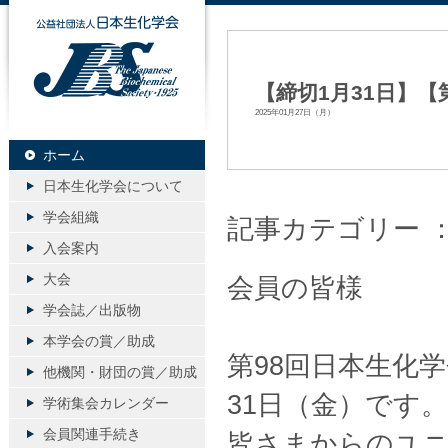
公益社団法人日本生化学会
【締切1月31日】
2025年01月27日（月）
ホーム
日本生化学会について
学会組織
記事カテゴリー 
入会案内
大会
会員の皆様
学会誌／出版物
本学会の賞／助成
第98回日本生化
他機関・財団の賞／助成
31日（金）です。
学術集会カレンダー
会員関連手続き
皆さまからのユ