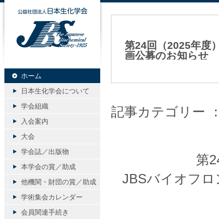
公益社団法人日本生化学会
第24回（2025年
画公募のお知らせ
2025年07月02日（水）
ホーム
日本生化学会について
学会組織
記事カテゴリー 
入会案内
大会
学会誌／出版物
第2
本学会の賞／助成
JBSバイオフ
他機関・財団の賞／助成
学術集会カレンダー
会員関連手続き