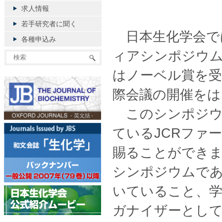
求人情報
若手研究者に聞く
日本生化学会では
各種申込み
ィアシンポジウム
はノーベル賞を受
際会議の開催をは
このシンポジウ
ているJCRファ
賜ることができま
シンポジウムで
いていること、学
ガナイザーとし