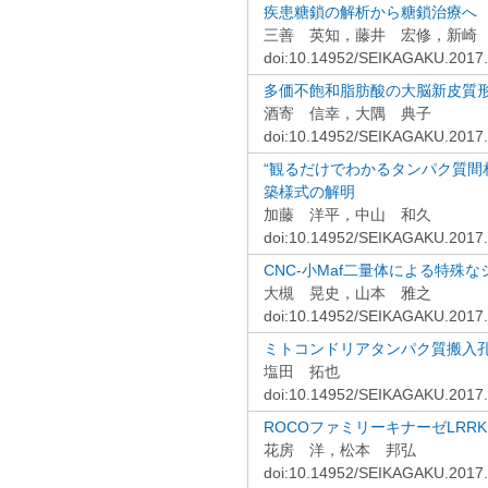
疾患糖鎖の解析から糖鎖治療へ
三善 英知，藤井 宏修，新崎
doi:10.14952/SEIKAGAKU.2017
多価不飽和脂肪酸の大脳新皮質
酒寄 信幸，大隅 典子
doi:10.14952/SEIKAGAKU.2017
“観るだけでわかるタンパク質間相
築様式の解明
加藤 洋平，中山 和久
doi:10.14952/SEIKAGAKU.2017
CNC-小Maf二量体による特
大槻 晃史，山本 雅之
doi:10.14952/SEIKAGAKU.2017
ミトコンドリアタンパク質搬入孔
塩田 拓也
doi:10.14952/SEIKAGAKU.2017
ROCOファミリーキナーゼLRR
花房 洋，松本 邦弘
doi:10.14952/SEIKAGAKU.2017