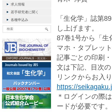
求人情報
若手研究者に聞く
「生化学」誌第8
各種申込み
し上げます。
87巻1号から「
マホ・タブレッ
記事ごとの印刷・
文は下記、目次
リンクからお入
https://seikagaku.j
＊ログインの際は
ードが必要です。ご不