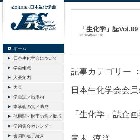
公益社団法人日本生化学会
「生化学」誌Vol.8
2017年04月26日（水）
ホーム
日本生化学会について
学会組織
記事カテゴリー 
入会案内
大会
日本生化学会会員
学会誌／出版物
本学会の賞／助成
「生化学」誌企画
他機関・財団の賞／助成
学術集会カレンダー
会員関連手続き
青木 淳賢