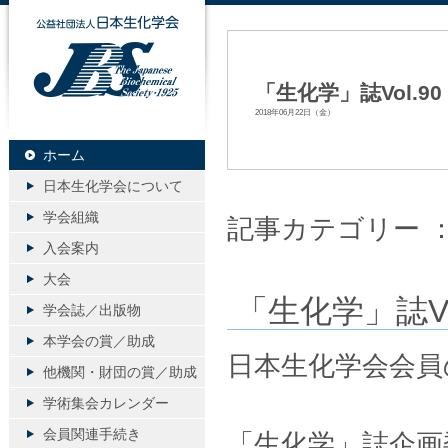
公益社団法人日本生化学会
「生化学」誌Vol.9
2018年06月22日（金）
ホーム
日本生化学会について
学会組織
記事カテゴリー 
入会案内
大会
「生化学」誌Vo
学会誌／出版物
本学会の賞／助成
日本生化学会会員
他機関・財団の賞／助成
学術集会カレンダー
会員関連手続き
「生化学」誌企画