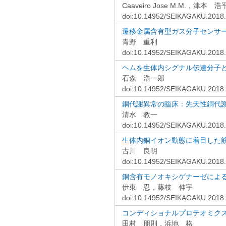
Caaveiro Jose M.M.，津本 浩
doi:10.14952/SEIKAGAKU.2018
遷移金属含有型ガス分子センサ
青野 重利
doi:10.14952/SEIKAGAKU.2018
ヘムを生体内シグナル伝達分子
石森 浩一郎
doi:10.14952/SEIKAGAKU.2018
銅代謝異常の臨床：先天性銅代謝異
清水 教一
doi:10.14952/SEIKAGAKU.2018
生体内銅イオン動態に着目した
古川 良明
doi:10.14952/SEIKAGAKU.2018
銅含有モノオキシゲナーゼによ
伊東 忍，藤枝 伸宇
doi:10.14952/SEIKAGAKU.2018
コンディショナルプロテオミク
田村 朋則，浜地 格