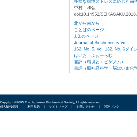
多様な環境ストレスに応じた褐
中村 和弘
doi:10.14952/SEIKAGAKU.2018
北から南から
ことばのページ
J.B.のページ
Journal of Biochemistry Vol.
162, No. 5, Vol. 162, No. 6
ばいお・ふぉーらむ
書評（環境とエピゲノム）
書評（脳神経科学 脳はいま化
Copyright ©2005 The Japanese Biochemical Society, All rights reserved
個人情報保護
｜
利用規約
｜
サイトマップ
｜
お問い合わせ
｜
関連リンク