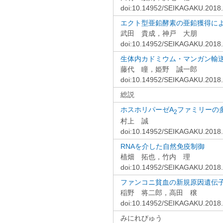
doi:10.14952/SEIKAGAKU.2018
エクト型亜鉛酵素の亜鉛獲得に
武田 貴成，神戸 大朋
doi:10.14952/SEIKAGAKU.2018
生体内カドミウム・マンガン輸送
藤代 瞳，姫野 誠一郎
doi:10.14952/SEIKAGAKU.2018
総説
ホスホリパーゼA
ファミリーの
2
村上 誠
doi:10.14952/SEIKAGAKU.2018
RNAを介した自然免疫制御
植畑 拓也，竹内 理
doi:10.14952/SEIKAGAKU.2018
ファンコニ貧血の新規原因遺伝
稲野 将二郎，高田 穣
doi:10.14952/SEIKAGAKU.2018
みにれびゅう