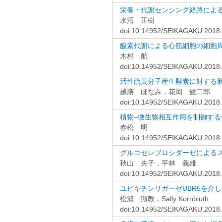
栄養・代謝センシング経路によ
水沼 正樹
doi:10.14952/SEIKAGAKU.2018
酸素代謝による心筋細胞の細胞
木村 航
doi:10.14952/SEIKAGAKU.2018
活性硫黄分子産生酵素に対する
越膳 ほなみ，花岡 健二郎
doi:10.14952/SEIKAGAKU.2018
植物–微生物相互作用を制御する低
赤松 明
doi:10.14952/SEIKAGAKU.2018
グルコセレブロシダーゼによる
秋山 央子，平林 義雄
doi:10.14952/SEIKAGAKU.2018
ユビキチンリガーゼUBR5を介
松浦 顕教，Sally Kornbluth
doi:10.14952/SEIKAGAKU.2018