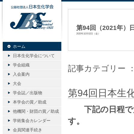
公益社団法人日本生化学会
第94回（2021年
2020年10月02日（金）
ホーム
日本生化学会について
学会組織
記事カテゴリー 
入会案内
大会
第94回日本生
学会誌／出版物
本学会の賞／助成
下記の日程で第
他機関・財団の賞／助成
す。
学術集会カレンダー
会員関連手続き