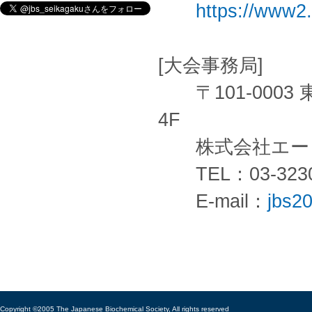
https://www2.
[大会事務局]
〒101-0003
4F
株式会社エー
TEL：03-3230-
E-mail：
jbs2
Copyright ©2005 The Japanese Biochemical Society, All rights reserved