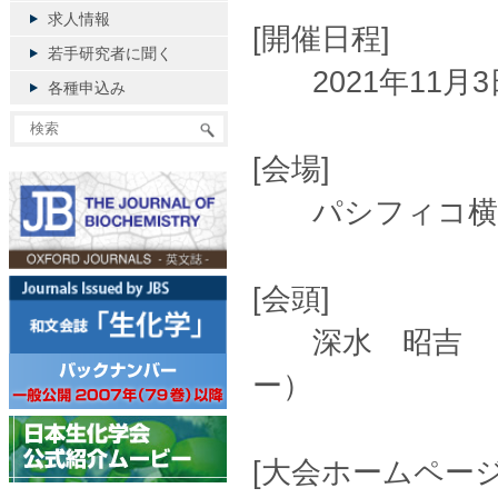
求人情報
[開催日程]
若手研究者に聞く
2021年11月3
各種申込み
[会場]
パシフィコ横浜
[会頭]
深水 昭吉 （
ー）
[大会ホームページ