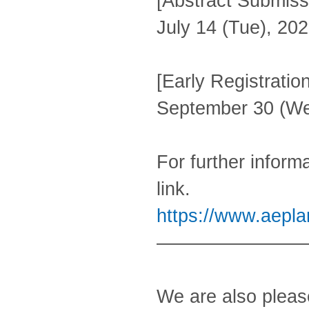
[Abstract Submiss
July 14 (Tue), 20
[Early Registratio
September 30 (We
For further informa
link.
https://www.aepla
————————
We are also pleas