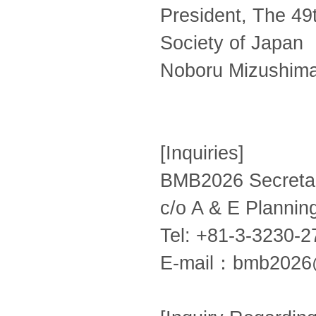
President, The 49
Society of Japan
Noboru Mizushim
[Inquiries]
BMB2026 Secretar
c/o A & E Planning
Tel: +81-3-3230-2
E-mail：bmb2026@