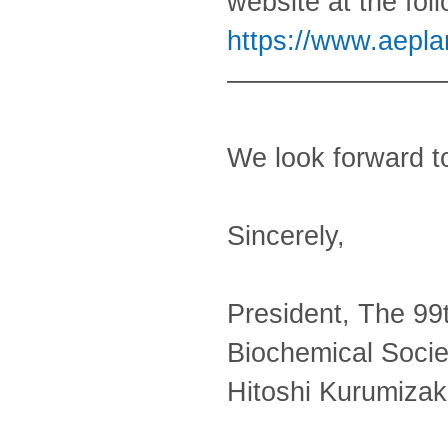
website at the foll
https://www.aepla
————————
We look forward 
Sincerely,
President, The 99
Biochemical Socie
Hitoshi Kurumiza