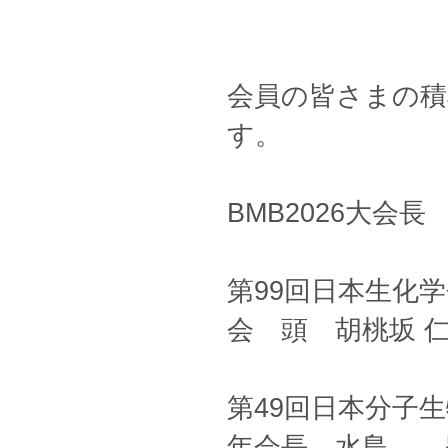
会員の皆さまの積
す。
BMB2026大会長
第99回日本生化
会 頭 胡桃坂 
第49回日本分子
年会長 水島 