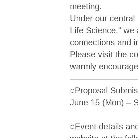
meeting.
Under our central
Life Science,” we 
connections and in
Please visit the c
warmly encourage 
————————
○Proposal Submis
June 15 (Mon) – 
○Event details an