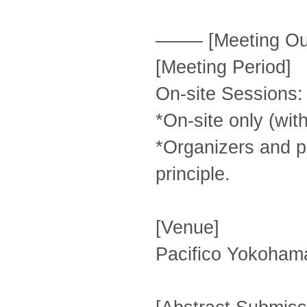
——– [Meetin
[Meeting Period]
On-site Sessions:
*On-site only (wit
*Organizers and pr
principle.
[Venue]
Pacifico Yokoham