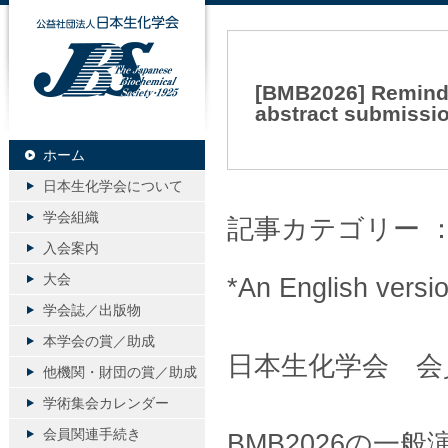
公益社団法人日本生化学会
[BMB2026] Remi
abstract submissio
2026年07月07日（火）
ホーム
日本生化学会について
学会組織
記事カテゴリー 
入会案内
大会
*An English versi
学会誌／出版物
本学会の賞／助成
日本生化学会 会
他機関・財団の賞／助成
学術集会カレンダー
会員関連手続き
BMB2026の