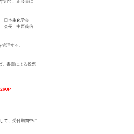
すので、正会員に
会
義信
を管理する。
。
れば、書面による投票
/26UP
して、受付期間中に