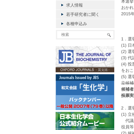
本選挙
求人情報
おかれ
2015
若手研究者に聞く
各種申込み
1．選
(1)
(2)
(3)
(4)
をおこ
(5)
立候補
候補者
投票実
2．選
(1) 
代議員
役員等選
(2)