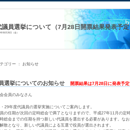
法人日本生化学会
代議員選挙について（7月28日開票結果発表予定
15年06月26日（金）
テゴリー ：
お知らせ
員選挙についてのお知らせ
開票結果は7月28日に発表予
会会員のみなさん
8・29年度代議員の選挙実施についてご案内します。
員の任期が次回の定時総会で満了となりますので、平成27年11月の定時
時総会までの任期を持つ新しい代議員を選出する必要があります。なお
解散となり、新しい代議員による互選で役員が選出されます。