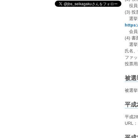
役員等
(3) 
選挙
https:
会員番
(4)
選挙人
氏名、
ファックス
投票用
被選
被選挙
平成
平成2
URL：
平成