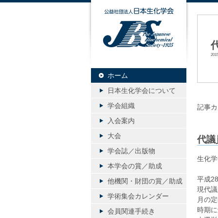
公益社団
20
ホーム
日本生化学会について
学会組織
記事カ
入会案内
大会
代議
学会誌／出版物
生化学
本学会の賞／助成
平成2
他機関・財団の賞／助成
現代議
学術集会カレンダー
月の定
時期に
会員関連手続き