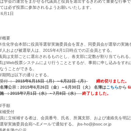
は学会の運営をまかせる代議員と役員を選出するきわめて重要な行事で
ては必ず投票に参加されるようお願いいたします。
年6月1日
日本生化学
会長 中西
挙概要
 日本生化学会本部に役員等選挙実施委員会を置き、同委員会が選挙の実施
 選挙人および被選挙人は、2015年4月1日時点での正会員とする。
 代議員は支部ごとに選出されるものとし、各支部に定数が割り当てられる
 投票はWeb投票システムにより行うこととするが、事前に申し込みをす
なうことができる。
 選挙期間は以下の通りとする。
受付 ：
2015年6月15日（月）～6月22日（月）
締め切りました。
名簿公示：2015年6月26日（金）～6月30日（火） 名簿は
こちら
から
6
施 ：2015年7月1日（水）～7月8日（水）
終了しました。
挙手順
立候補受付
に立候補する者は、会員番号、氏名、所属支部、および連絡先を明記
挙実施委員会宛へEメールで通知する。 jbs-ho@jbsoc.or.jp
 候補者名簿の公示