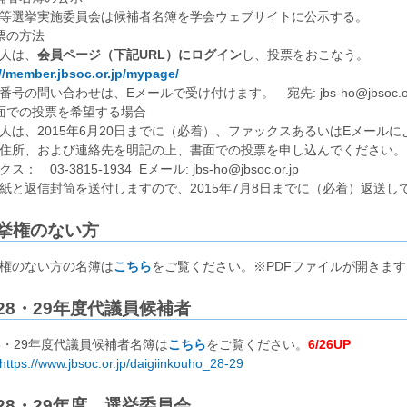
選挙実施委員会は候補者名簿を学会ウェブサイトに公示する。
投票の方法
人は、
会員ページ（下記URL）にログイン
し、投票をおこなう。
//member.jbsoc.or.jp/mypage/
号の問い合わせは、Eメールで受け付けます。 宛先: jbs-ho@jbsoc.or.
 書面での投票を希望する場合
は、2015年6月20日までに（必着）、ファックスあるいはEメールに
住所、および連絡先を明記の上、書面での投票を申し込んでください。
： 03-3815-1934 Eメール: jbs-ho@jbsoc.or.jp
紙と返信封筒を送付しますので、2015年7月8日までに（必着）返送し
挙権のない方
権のない方の名簿は
こちら
をご覧ください。※PDFファイルが開きます
28・29年度代議員候補者
8・29年度代議員候補者名簿は
こちら
をご覧ください。
6/26UP
https://www.jbsoc.or.jp/daigiinkouho_28-29
28・29年度 選挙委員会