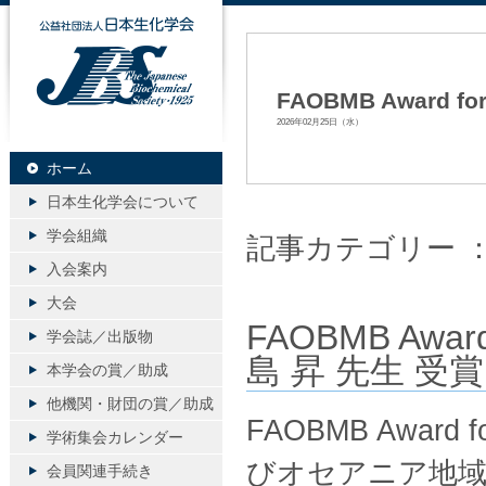
公益社団法人日本生化学会
FAOBMB Award fo
2026年02月25日（水）
ホーム
日本生化学会について
学会組織
記事カテゴリー 
入会案内
大会
FAOBMB Award
学会誌／出版物
島 昇 先生 受賞
本学会の賞／助成
他機関・財団の賞／助成
FAOBMB Award 
学術集会カレンダー
びオセアニア地域
会員関連手続き