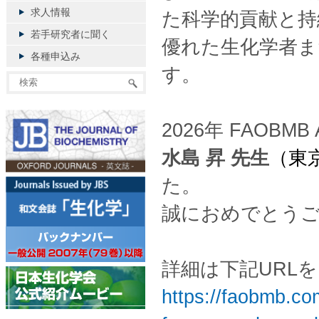
求人情報
た科学的貢献と持
若手研究者に聞く
優れた生化学者ま
各種申込み
す。
2026年 FAOBMB A
水島 昇 先生
（東
た。
誠におめでとう
詳細は下記URL
https://faobmb.c