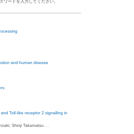
番号、パスワードを入力してください。
processing
olution and human disease
ers
nd Toll-like receptor 2 signalling in
nzaki; Shinji Takamatsu …