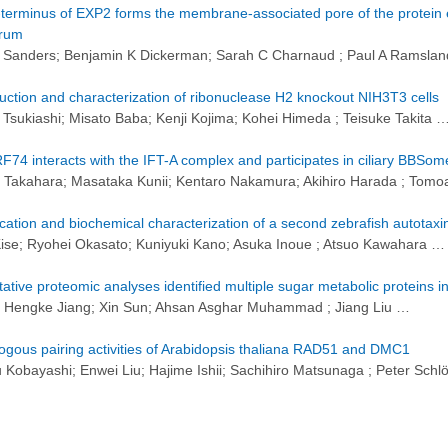
terminus of EXP2 forms the membrane-associated pore of the protein
arum
 Sanders; Benjamin K Dickerman; Sarah C Charnaud ; Paul A Ramsla
uction and characterization of ribonuclease H2 knockout NIH3T3 cells
 Tsukiashi; Misato Baba; Kenji Kojima; Kohei Himeda ; Teisuke Takita 
74 interacts with the IFT-A complex and participates in ciliary BBSome
 Takahara; Masataka Kunii; Kentaro Nakamura; Akihiro Harada ; Tomo
fication and biochemical characterization of a second zebrafish autotax
Kise; Ryohei Okasato; Kuniyuki Kano; Asuka Inoue ; Atsuo Kawahara …
tative proteomic analyses identified multiple sugar metabolic proteins 
; Hengke Jiang; Xin Sun; Ahsan Asghar Muhammad ; Jiang Liu …
gous pairing activities of Arabidopsis thaliana RAD51 and DMC1
 Kobayashi; Enwei Liu; Hajime Ishii; Sachihiro Matsunaga ; Peter Schl