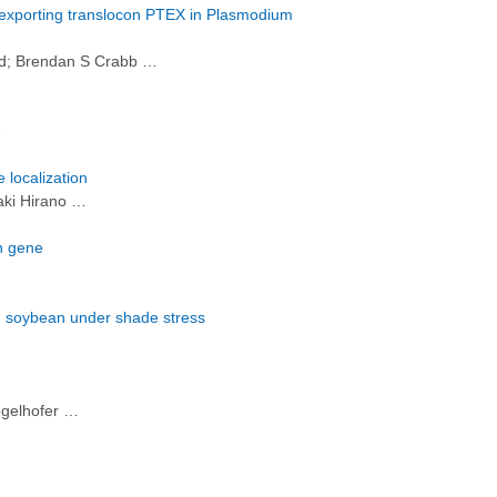
 exporting translocon PTEX in Plasmodium
nd; Brendan S Crabb …
…
 localization
aki Hirano …
in gene
in soybean under shade stress
ögelhofer …