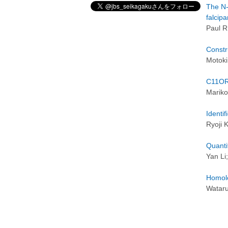
The N-
falcip
Paul R
Constr
Motoki
C11ORF
Mariko
Identi
Ryoji 
Quanti
Yan Li
Homolo
Wataru