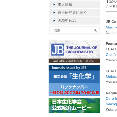
下記のタ
求人情報
ご不明
若手研究者に聞く
各種申込み
JB Co
Mucin-
Naosuk
Featur
FEAT
Goldfi
Yoshih
FEAT
Molecu
Yosuke
Regul
Core fu
macro
Kotaro