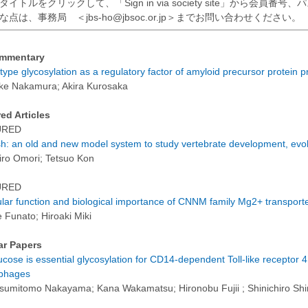
イトルをクリックして、「Sign in via society site」から会員
な点は、事務局 ＜jbs-ho@jbsoc.or.jp＞までお問い合わせください。
mmentary
type glycosylation as a regulatory factor of amyloid precursor protein 
e Nakamura; Akira Kurosaka
ed Articles
URED
sh: an old and new model system to study vertebrate development, ev
iro Omori; Tetsuo Kon
URED
lar function and biological importance of CNNM family Mg2+ transport
 Funato; Hiroaki Miki
ar Papers
cose is essential glycosylation for CD14-dependent Toll-like receptor 4 a
phages
sumitomo Nakayama; Kana Wakamatsu; Hironobu Fujii ; Shinichiro Shi