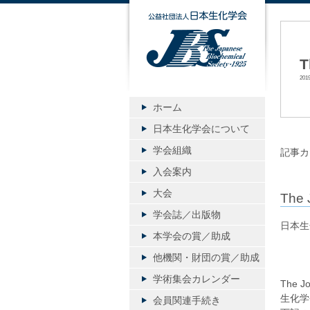
公益社団
T
20
ホーム
日本生化学会について
学会組織
記事カ
入会案内
大会
The 
学会誌／出版物
日本生
本学会の賞／助成
他機関・財団の賞／助成
学術集会カレンダー
The 
生化学
会員関連手続き