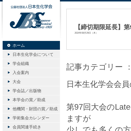
公益社団法人日本生化学会
【締切期限延長】第9
2024年08月29日（木）
ホーム
日本生化学会について
学会組織
記事カテゴリー 
入会案内
大会
日本生化学会会員
学会誌／出版物
本学会の賞／助成
第97回大会のLate-
他機関・財団の賞／助成
ますが
学術集会カレンダー
会員関連手続き
少しでも多くの方