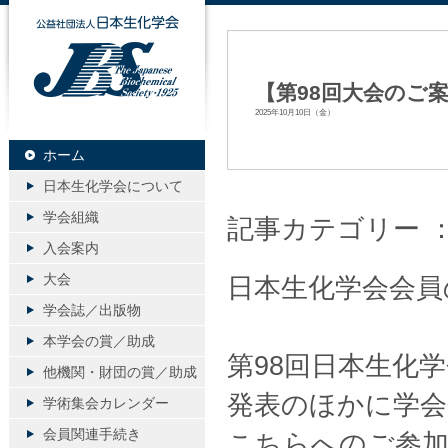
公益社団法人日本生化学会
【第98回大会のご
2025年10月10日（金）
ホーム
日本生化学会について
学会組織
記事カテゴリー 
入会案内
大会
日本生化学会会員
学会誌／出版物
本学会の賞／助成
第98回日本生化
他機関・財団の賞／助成
発表のほかに学
学術集会カレンダー
会員関連手続き
こちらへのご参加