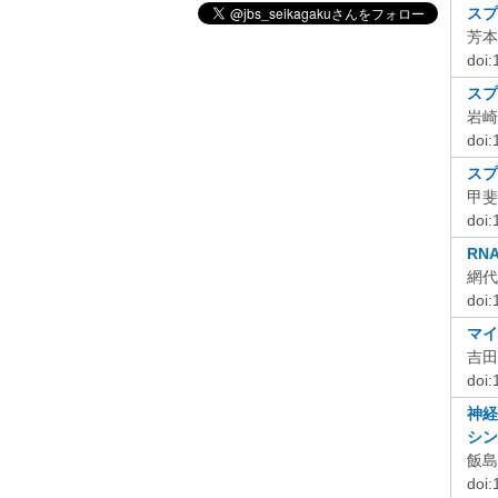
スプ
芳本
doi
スプ
岩崎
doi
スプ
甲斐
doi
RN
網代
doi
マイ
吉田
doi
神経
シン
飯島
doi