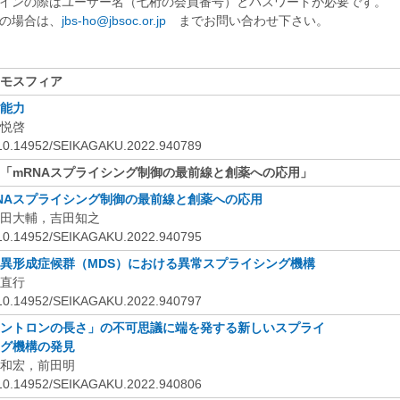
インの際はユーザー名（七桁の会員番号）とパスワードが必要です。
の場合は、
jbs-ho@jbsoc.or.jp
までお問い合わせ下さい。
モスフィア
能力
悦啓
:10.14952/SEIKAGAKU.2022.940789
「mRNAスプライシング制御の最前線と創薬への応用」
NA
スプライシング制御の最前線と創薬への応用
田大輔，吉田知之
:10.14952/SEIKAGAKU.2022.940795
異形成症候群（MDS
）における異常スプライシング機構
直行
:10.14952/SEIKAGAKU.2022.940797
ントロンの長さ」の不可思議に端を発する新しいスプライ
グ機構の発見
和宏，前田明
:10.14952/SEIKAGAKU.2022.940806