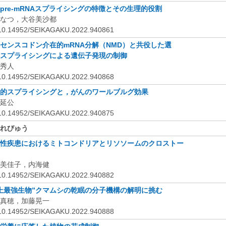
pre-mRNA
スプライシングの特徴とその生理的役割
なつ，大谷美沙都
:10.14952/SEIKAGAKU.2022.940861
センスコドン介在的mRNA
分解（NMD
）と共役した選
スプライシングによる遺伝子発現の制御
秀人
:10.14952/SEIKAGAKU.2022.940868
的スプライシングと，がんのワールブルグ効果
延公
:10.14952/SEIKAGAKU.2022.940875
れびゅう
性疾患におけるミトコンドリアとリソソームのクロストー
美佳子，内海健
:10.14952/SEIKAGAKU.2022.940882
上最強生物”クマムシの乾眠の分子機構の解明に挑む
真穂，加藤晃一
:10.14952/SEIKAGAKU.2022.940888