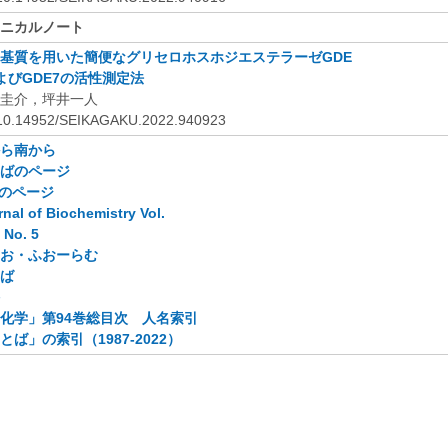
ニカルノート
基質を用いた簡便なグリセロホスホジエステラーゼGDE
よびGDE7
の活性測定法
圭介，坪井一人
:10.14952/SEIKAGAKU.2022.940923
ら南から
ばのページ
のページ
nal of Biochemistry Vol.
 No. 5
お・ふおーらむ
ば
化学」第94
巻総目次 人名索引
とば」の索引（1987-2022
）