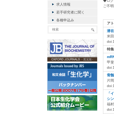
◆ログ
求人情報
ご不明
若手研究者に聞く
各種申込み
アト
潜在
米田
doi
特集
mR
甲斐
doi
骨髄
片岡
doi
「イ
シン
福村
doi