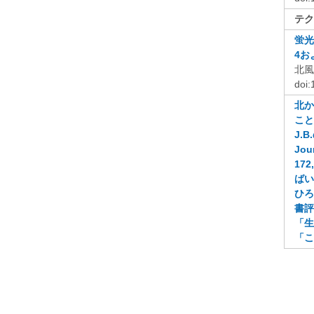
テク
蛍光
4
お
北風
doi
北か
こと
J.B.
Jour
172,
ばい
ひろ
書評
「生
「こ