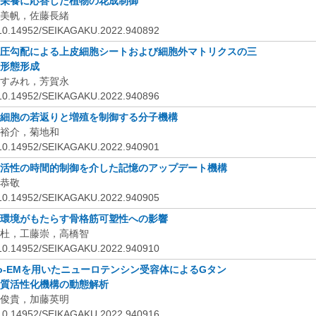
栄養に応答した植物の花成制御
美帆，佐藤長緒
:10.14952/SEIKAGAKU.2022.940892
圧勾配による上皮細胞シートおよび細胞外マトリクスの三
形態形成
すみれ，芳賀永
:10.14952/SEIKAGAKU.2022.940896
細胞の若返りと増殖を制御する分子機構
裕介，菊地和
:10.14952/SEIKAGAKU.2022.940901
活性の時間的制御を介した記憶のアップデート機構
恭敬
:10.14952/SEIKAGAKU.2022.940905
環境がもたらす骨格筋可塑性への影響
杜，工藤崇，高橋智
:10.14952/SEIKAGAKU.2022.940910
o-EM
を用いたニューロテンシン受容体によるG
タン
質活性化機構の動態解析
俊貴，加藤英明
:10.14952/SEIKAGAKU.2022.940916