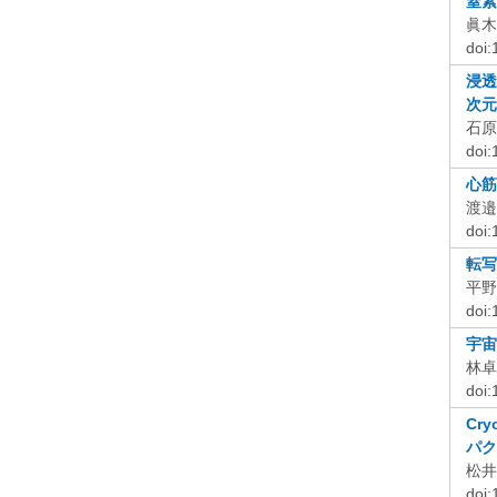
窒素
眞木
doi
浸透
次元
石原
doi
心筋
渡邉
doi
転写
平野
doi
宇宙
林卓
doi
Cry
パク
松井
doi