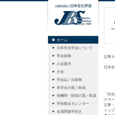
公益社団
20
ホーム
日本生化学会について
学会組織
記事カ
入会案内
日本生
大会
「
学会誌／出版物
本学会の賞／助成
「生化
他機関・財団の賞／助成
スマー
学術集会カレンダー
記事・
トッ
会員関連手続き