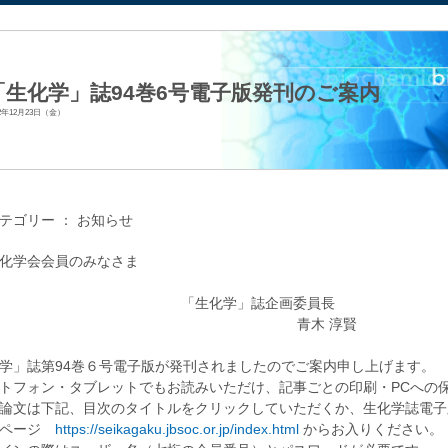
法人日本生化学会
「生化学」誌94巻6号電子版発刊のご案内
22年12月23日（金）
テゴリー ：
お知らせ
化学会会員のみなさま
生化学」誌企画委員長
青木 淳賢
学」誌第94巻６号電子版が発刊されましたのでご案内申し上げます。
トフォン・タブレットでもお読みいただけ、記事ごとの印刷・PCへの
論文は下記、目次のタイトルをクリックしていただくか、生化学誌電子
プページ
https://seikagaku.jbsoc.or.jp/index.html
からお入りください。