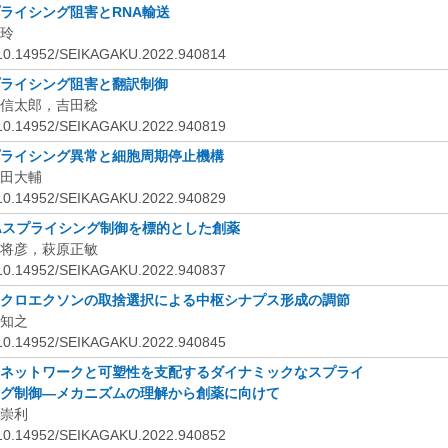
ライシング阻害とRNA
輸送
玲
:10.14952/SEIKAGAKU.2022.940814
ライシング阻害と翻訳制御
信太郎，吉田稔
:10.14952/SEIKAGAKU.2022.940819
ライシング異常と細胞周期停止機構
田大輔
:10.14952/SEIKAGAKU.2022.940829
A
スプライシング制御を標的とした創薬
将彦，萩原正敏
:10.14952/SEIKAGAKU.2022.940837
クロエクソンの取捨選択による中枢シナプス形成の調節
知之
:10.14952/SEIKAGAKU.2022.940845
ネットワークと可塑性を支配するダイナミックなスプライ
グ制御—メカニズムの理解から創薬に向けて
崇利
:10.14952/SEIKAGAKU.2022.940852