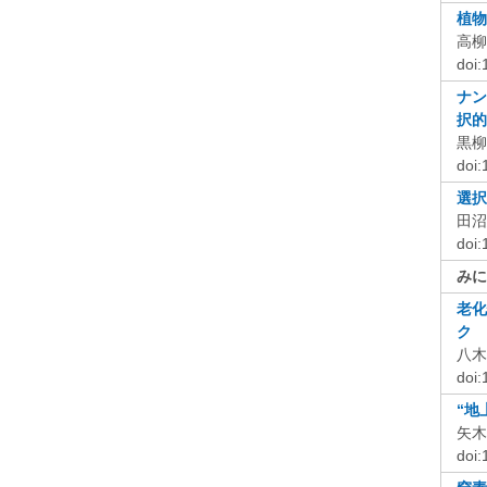
植物
高柳
doi
ナン
択的
黒柳
doi
選択
田沼
doi
みに
老化
ク
八木
doi
“地
矢木
doi