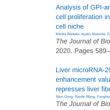
Analysis of GPI-a
cell proliferation i
cell niche
Marika Rikitake
,
Ayako Matsuda
,
D
The Journal of Bi
2020, Pages 589
Liver microRNA-29b
enhancement valu
represses liver fib
Xijun Gong
,
Xiaolin Wang
,
Fangfan
The Journal of Bi