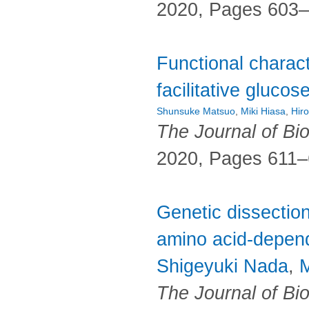
2020, Pages 603
Functional charact
facilitative gluco
Shunsuke Matsuo
,
Miki Hiasa
,
Hir
The Journal of Bi
2020, Pages 611
Genetic dissection
amino acid-depen
Shigeyuki Nada
,
The Journal of Bi