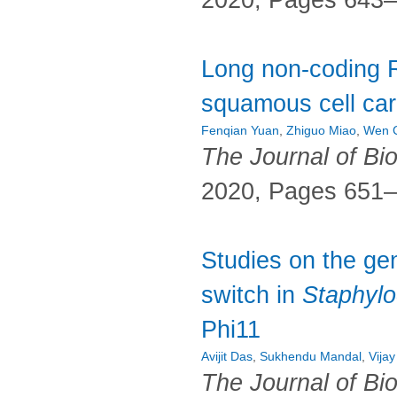
2020, Pages 643
Long non-coding
squamous cell car
Fenqian Yuan
,
Zhiguo Miao
,
Wen 
The Journal of Bi
2020, Pages 651
Studies on the gen
switch in
Staphyl
Phi11
Avijit Das
,
Sukhendu Mandal
,
Vija
The Journal of Bi