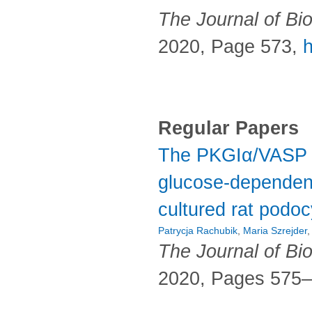
The Journal of Bi
2020, Page 573,
h
Regular Papers
The PKGIα/VASP pa
glucose-dependent 
cultured rat podoc
Patrycja Rachubik
,
Maria Szrejder
The Journal of Bi
2020, Pages 575