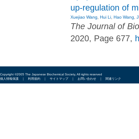
up-regulation of 
Xuejiao Wang
,
Hui Li
,
Hao Wang
,
J
The Journal of Bi
2020, Page 677,
h
Copyright ©2005 The Japanese Biochemical Society, All rights reserved
個人情報保護
｜
利用規約
｜
サイトマップ
｜
お問い合わせ
｜
関連リンク