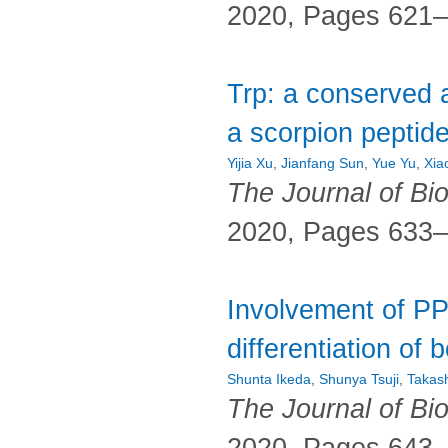
2020, Pages 621
Trp: a conserved a
a scorpion peptid
Yijia Xu
,
Jianfang Sun
,
Yue Yu
,
Xia
The Journal of Bi
2020, Pages 633
Involvement of PP
differentiation o
Shunta Ikeda
,
Shunya Tsuji
,
Takas
The Journal of Bi