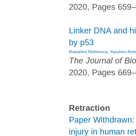
2020, Pages 659
Linker DNA and hi
by p53
Masahiro Nishimura
,
Yasuhiro Ari
The Journal of Bi
2020, Pages 669
Retraction
Paper Withdrawn: 
injury in human re