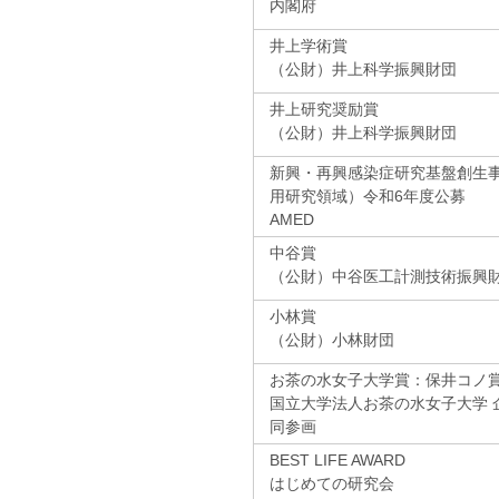
内閣府
井上学術賞
（公財）井上科学振興財団
井上研究奨励賞
（公財）井上科学振興財団
新興・再興感染症研究基盤創生
用研究領域）令和6年度公募
AMED
中谷賞
（公財）中谷医工計測技術振興
小林賞
（公財）小林財団
お茶の水女子大学賞：保井コノ
国立大学法人お茶の水女子大学 
同参画
BEST LIFE AWARD
はじめての研究会