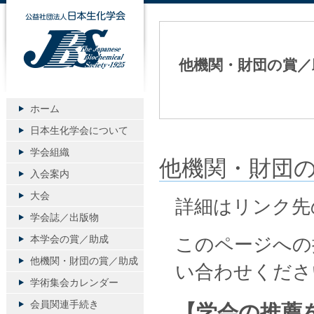
公益社団法人日本生化学会
他機関・財団の賞／
ホーム
日本生化学会について
学会組織
他機関・財団の
入会案内
大会
詳細はリンク先
学会誌／出版物
本学会の賞／助成
このページへの掲載
他機関・財団の賞／助成
い合わせくださ
学術集会カレンダー
会員関連手続き
【学会の推薦