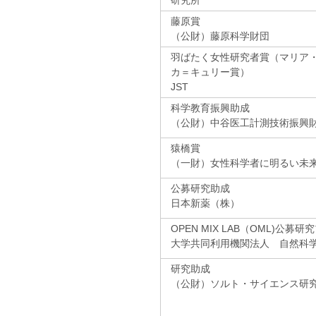
研究所
藤原賞
（公財）藤原科学財団
羽ばたく女性研究者賞（マリア
カ＝キュリー賞）
JST
科学教育振興助成
（公財）中谷医工計測技術振興
猿橋賞
（一財）女性科学者に明るい未
公募研究助成
日本新薬（株）
OPEN MIX LAB（OML)公募
大学共同利用機関法人 自然科
研究助成
（公財）ソルト・サイエンス研