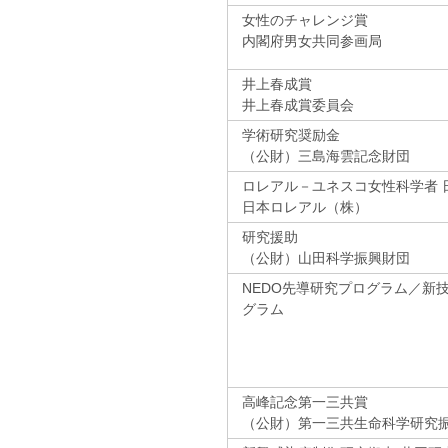
女性のチャレンジ賞
内閣府男女共同参画局
井上春成賞
井上春成賞委員会
学術研究奨励金
（公財）三島海雲記念財団
ロレアル－ユネスコ女性科学者 
日本ロレアル（株）
研究援助
（公財）山田科学振興財団
NEDO先導研究プログラム／新
グラム
高峰記念第一三共賞
（公財）第一三共生命科学研究