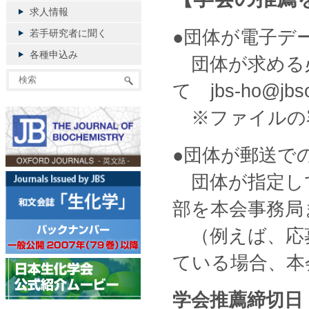
求人情報
●団体が電子デ
若手研究者に聞く
各種申込み
団体が求める必要
て jbs-ho@j
※ファイルの
●団体が郵送で
団体が指定して
部を本会事務局
（例えば、応募
ている場合、本
学会推薦締切日