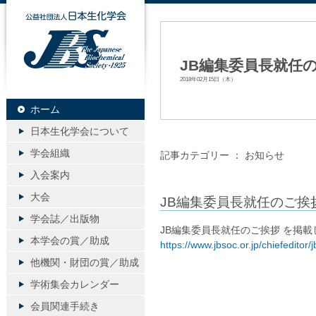
公益社団法人日本生化学会
JB編集委員長就任
2018年02月15日（木）
ホーム
日本生化学会について
学会組織
記事カテゴリー ：
お知らせ
入会案内
大会
JB編集委員長就任のご挨
学会誌／出版物
JB編集委員長就任のご挨拶 を掲
本学会の賞／助成
https://www.jbsoc.or.jp/chiefeditor/
他機関・財団の賞／助成
学術集会カレンダー
会員関連手続き