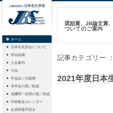
公益社団法人日本生化学会
奨励賞、JB論文賞
ついてのご案内
2021年01月25日（月）
ホーム
日本生化学会について
学会組織
記事カテゴリー 
入会案内
大会
2021年度日
学会誌／出版物
本学会の賞／助成
他機関・財団の賞／助成
学術集会カレンダー
会員関連手続き