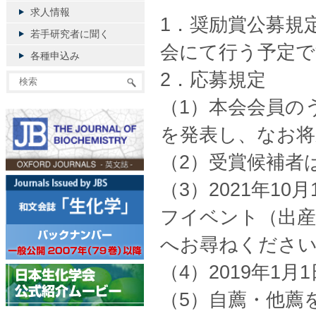
求人情報
1．奨励賞公募規
若手研究者に聞く
会にて行う予定で
各種申込み
2．応募規定
（1）本会会員の
を発表し、なお
（2）受賞候補者
（3）2021年1
フイベント（出産
へお尋ねくださ
（4）2019年1
（5）自薦・他薦