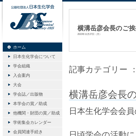
公益社団法人日本生化学会
横溝岳彦会長のご挨
2023年11月27日（月）
ホーム
日本生化学会について
学会組織
記事カテゴリー 
入会案内
大会
横溝岳彦会長
学会誌／出版物
本学会の賞／助成
日本生化学会会員
他機関・財団の賞／助成
学術集会カレンダー
会員関連手続き
日頃学会の活動に