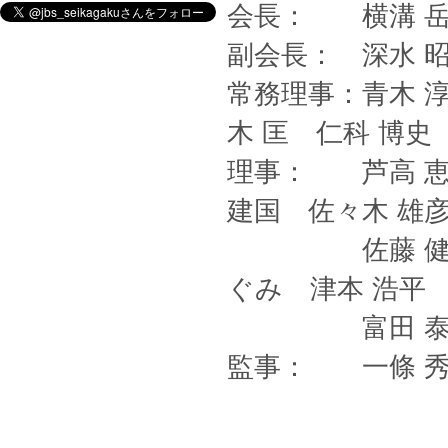
会長： 横溝 
副会長： 深水 
常務理事：青木 淳
木 匡 仁科 博史
理事： 芦高 恵
建国 佐々木 雄
佐藤 健 澤 
ぐみ 津本 浩平
富田 泰輔 中
監事： 一條 秀