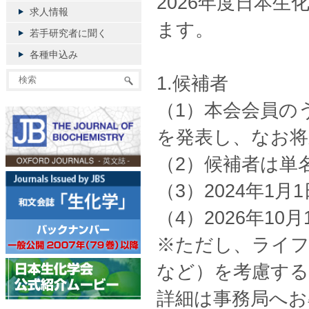
2026年度日本
求人情報
ます。
若手研究者に聞く
各種申込み
1.候補者
（1）本会会員の
を発表し、なお将
（2）候補者は単
（3）2024年1
（4）2026年1
※ただし、ライフ
など）を考慮する
詳細は事務局へお