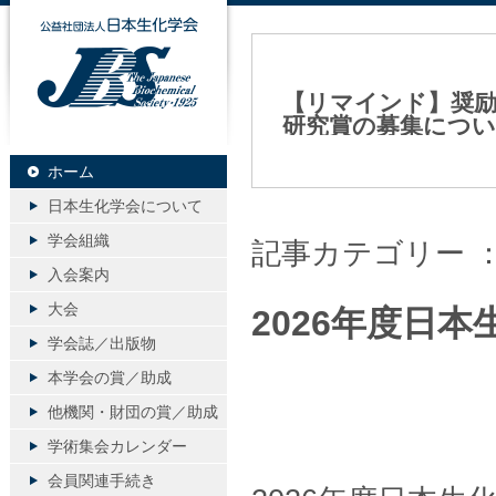
公益社団法人日本生化学会
【リマインド】奨励
研究賞の募集につ
2026年04月02日（木）
ホーム
日本生化学会について
学会組織
記事カテゴリー 
入会案内
大会
2026年度日
学会誌／出版物
本学会の賞／助成
他機関・財団の賞／助成
学術集会カレンダー
会員関連手続き