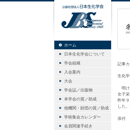
公益社団
20
ホーム
日本生化学会について
学会組織
記事カ
入会案内
生化学
大会
明け
学会誌／出版物
女子栄
本学会の賞／助成
昨年９
した。
他機関・財団の賞／助成
学術集会カレンダー
添付
会員関連手続き