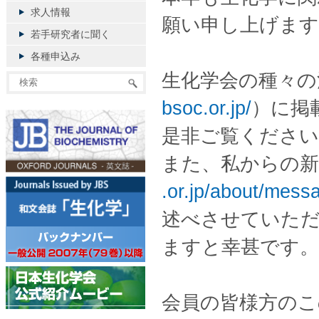
求人情報
願い申
し上げます
若手研究者に聞く
各種申込み
生化学会の種々の
bsoc.or.jp/
）に掲
是非ご覧ください
また、私からの新
.or.jp/about/mess
述べさせていた
ますと
幸甚です。
会員の皆様方のこ