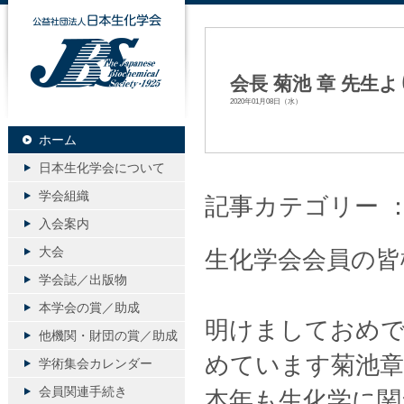
公益社団法人日本生化学会
会長 菊池 章 先
2020年01月08日（水）
ホーム
日本生化学会について
学会組織
記事カテゴリー 
入会案内
大会
生化学会会員の皆
学会誌／出版物
本学会の賞／助成
明けましておめで
他機関・財団の賞／助成
めています菊池
学術集会カレンダー
会員関連手続き
本年も生化学に関