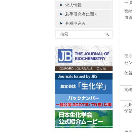
ーダ
求人情報
宮
若手研究者に聞く
血
各種申込み
国
セ
佐
高
九
学部