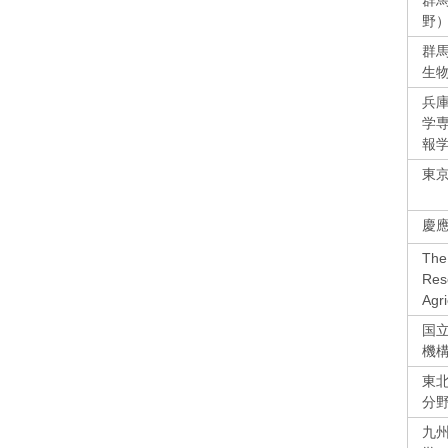
群
野
群
生
兵庫
学専
報学
東
慶
The
Rese
Agri
国
機
東
分
九