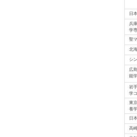
日
兵
学
聖
北
シ
広島
能
岩
学
東
養
日
高