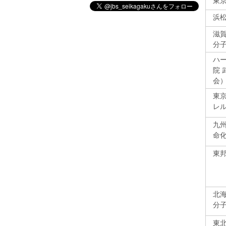
東
浜
滋
分
ハー
院
会
東
レ
九州
命
東
北
分
東北