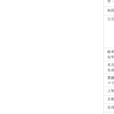
学
秋
公
岐阜
化
名古
生
愛
マ
上智
京
生