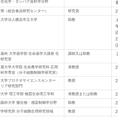
・生化学・タンパク質科学分野
田県（総合食品研究センター）
研究員
立大学法人横浜市立大学
助教
年
(
薬科 大学薬学部 生命薬学大講座 生
講師又は助教
学研究室
屋大学大学院 生命農学研究科 応用
准教授
命科学専攻（分子細胞制御学研究室）
媛大学プロテオサイエンスセンター
教授
ラリア研究部門
大学 理工学部 物質生命理工学科
准教授または助教
都薬科大学 微生物・感染制御学分野
助教
理学研究所 分子細胞生理研究領域
教授