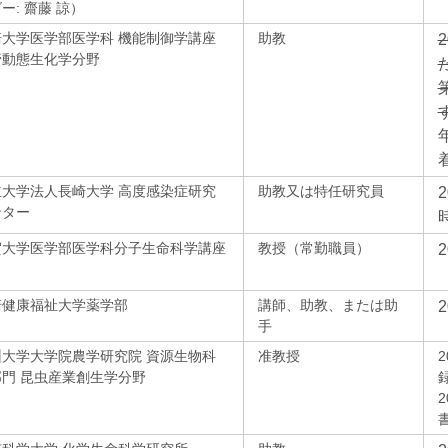
ー: 齋藤 諒）
崎大学医学部医学科 機能制御学講座
助教
管動態生化学分野
立大学法人長崎大学 高度感染症研究
助教又は特任研究員
ンター
賀大学医学部医学科分子生命科学講座
教授（常勤職員）
崎健康福祉大学薬学部
講師、助教、または助
手
州大学大学院農学研究院 資源生物科
准教授
門 昆虫産業創生学分野
2