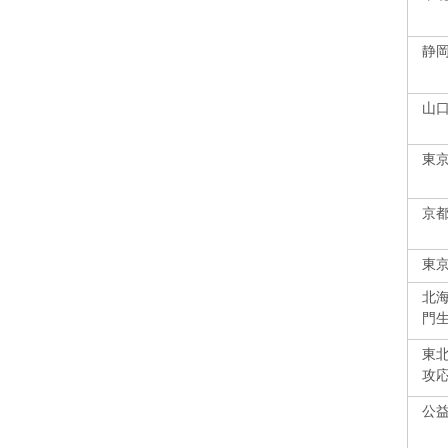
静
山
東
京
東
北
門
東
攻
公