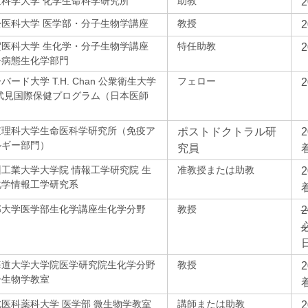
京科学大学 化学生命科学研究所
助教
松医科大学 医学部・分子生物学講座
教授
賀医科大学 生化学・分子生物学講座
特任助教
子病態生化学部門
バード大学 T.H. Chan 公衆衛生大学
フェロー
 武見国際保健プログラム（日本医師
）
京理科大学生命医科学研究所（免疫ア
ポストドクトラル研
ルギー部門）
究員
工業大学大学院 情報工学研究院 生
准教授または助教
化学情報工学研究系
邦大学医学部生化学講座生化学分野
教授
海道大学大学院医学研究院生化学分野
教授
子生物学教室
医科薬科大学 医学部 微生物学教室
講師または助教