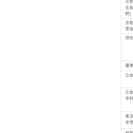
京
生
野)
京
専
理化
慶
立
立
学
東
学専