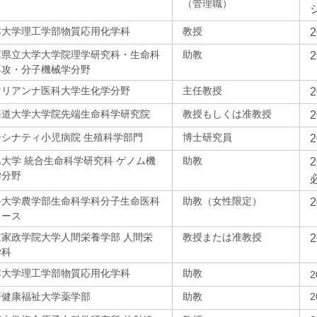
（管理職）
本大学理工学部物質応用化学科
教授
庫県立大学大学院理学研究科・生命科
助教
専攻・分子機械学分野
マリアンナ医科大学生化学分野
主任教授
海道大学大学院先端生命科学研究院
教授もしくは准教授
ンシナティ小児病院 生殖科学部門
博士研究員
大学 統合生命科学研究科 ゲノム機
助教
学分野
手大学農学部生命科学科分子生命医科
助教（女性限定）
コース
京家政学院大学人間栄養学部 人間栄
教授または准教授
学科
本大学理工学部物質応用化学科
助教
崎健康福祉大学薬学部
助教