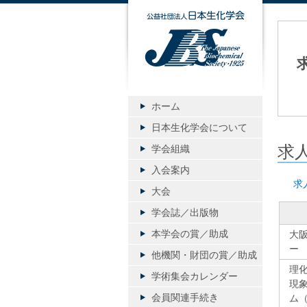
公益社団
ホーム
日本生化学会について
求人
学会組織
入会案内
求
大会
学会誌／出版物
本学会の賞／助成
大
ー
他機関・財団の賞／助成
理
学術集会カレンダー
現象
会員関連手続き
ム（