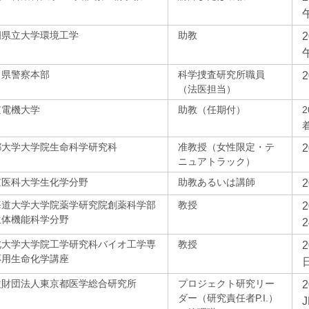
岡県立大学環境工学
助教
口県警察本部
科学捜査研究所職員
（法医担当）
京電機大学
助教（任期付）
都大学大学院生命科学研究科
准教授（女性限定・テ
ニュアトラック）
京医科大学生化学分野
助教あるいは講師
海道大学大学院薬学研究院創薬科学部
教授
生体機能科学分野
2
北大学大学院工学研究科バイオ工学専
教授
応用生命化学講座
益財団法人東京都医学総合研究所
プロジェクト研究リー
ダー（研究責任者P.I.）
J