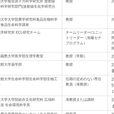
都大学複合原子力科学研究所 放射線
教授
命科学研究部門(放射線生化学研究分
都大学大学院農学研究科食品生物科学
教授
攻食品生命科学講座
学研究所 ECL研究チーム
チームリーダー/ユニッ
トリーダー（加藤セチ
プログラム）
應義塾大学医学部生理学教室
教授（常勤）
命館大学薬学部
教授
命館大学生命科学部生命科学部生物工
任期の定めのない専任
科
教員（准教授）
京大学大学院総合文化研究科 広域科
准教授または講師
攻 生命環境科学系