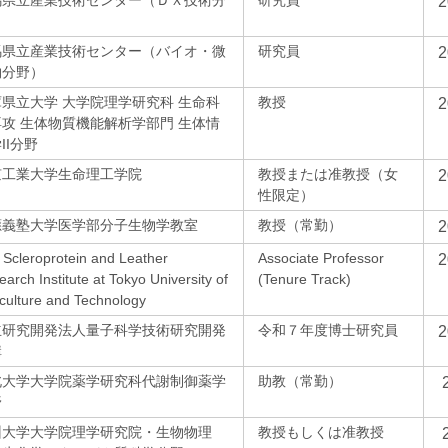
馬県立産業技術センター（ＤＸ技術分
研究員
）
馬県立産業技術センター（バイオ・微
研究員
物分野）
県立大学 大学院理学研究科 生命科
教授
攻 生体物質機能解析学部門 生体情
II分野
京工業大学生命理工学院
教授または准教授（女
性限定）
應義塾大学医学部分子生物学教室
教授（常勤）
 Scleroprotein and Leather
Associate Professor
arch Institute at Tokyo University of
(Tenure Track)
culture and Technology
立研究開発法人量子科学技術研究開発
令和７年度博士研究員
構
北大学大学院薬学研究科代謝制御薬学
助教（常勤）
野
州大学大学院理学研究院・生物物理
教授もしくは准教授